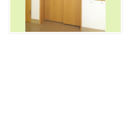
产品id：
79
产品名称：
SC-2S单开2扇半自动联动门
类别：
移门系统
型号：
SC-2S